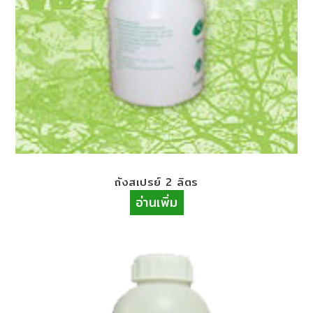
ถังสเปรย์​ 2 ​ลิตร​
อ่านเพิ่ม