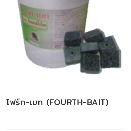
โฟร์ท​-​เบท​ (FOURTH-BAIT)