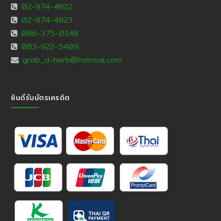
02-974-4822
02-974-4823
086-375-0148
083-922-5409
grob_d-herb@hotmail.com
ยินดีรับบัตรเครดิต