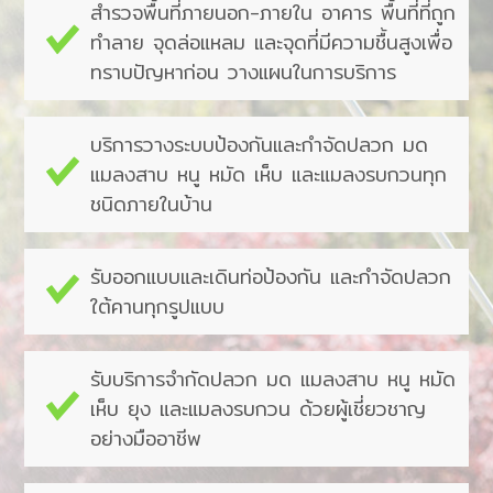
สำ​รวจพื้นที่ภายนอก​-​ภาย​ใน​ ​อาคาร​ ​พื้นที่ที่ถูก
ทำ​ลาย​ ​จุดล่อแหลม​ ​และ​จุดที่มี​ความ​ชื้นสูงเพื่อ​
​ทราบปัญหาก่อน​ ​วางแผน​ใน​การบริการ​
บริการวางระบบป้อง​กัน​และ​กำ​จัดปลวก​ ​มด​ ​
แมลงสาบ​ ​หนู​ ​หมัด​ ​เห็บ​ ​และ​แมลงรบ​กวนทุก
ชนิดภาย​ใน​บ้าน​
รับออกแบบ​และ​เดินท่อป้อง​กัน​ ​และ​กำ​จัดปลวก​
ใต้​คานทุกรูปแบบ​
รับบริการจำ​กัดปลวก​ ​มด​ ​แมลงสาบ​ ​หนู​ ​หมัด​
​เห็บ​ ​ยุง​ ​และ​แมลงรบกวน​ ​ด้วย​ผู้​เชี่ยวชาญ
อย่างมืออาชีพ​