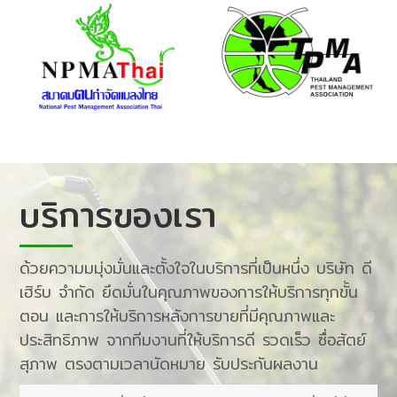
บริการของเรา
​ด้วย​ความ​มมุ่งมั่น​และ​ตั้งใจ​ใน​บริการที่​เป็น​หนึ่ง​ ​บริษัท​ ​ดี​
เฮิร์บ​ ​จำ​กัด​ ​ยึดมั่น​ใน​คุณภาพของการ​ให้​บริการทุกขั้น
ตอน​ ​และ​การ​ให้​บริการหลังการขายที่มีคุณภาพ​และ​
ประสิทธิภาพ​ ​จาก​ทีมงานที่​ให้​บริการดี​ ​รวด​เร็ว​ ​ซื่อสัตย์​ ​
สุภาพ​ ​ตรงตามเวลานัดหมาย​ ​รับประ​กัน​ผลงาน