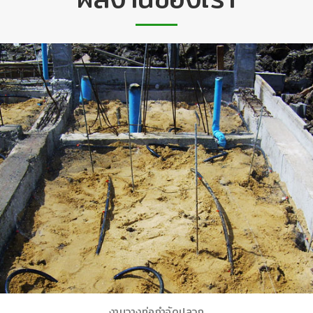
งานวางท่อกำ​จัดปลวก