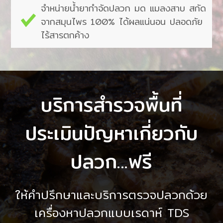
จำ​หน่ายน้ำยากำ​จัดปลวก​ ​มด​ ​แมลงสาบ​ ​สกัด​
จาก​สมุนไพร​ 100% ​ได้​ผลแน่นอน​ ​ปลอดภัย
ไร้สารตกค้าง​
บริการสำรวจพื้นที่
ประเมินปัญหาเกี่ยวกับ
ปลวก...ฟรี
ให้คำปรึกษาและบริการตรวจปลวกด้วย
เครื่องหาปลวกแบบเรดาห์ TDS