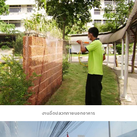
งานฉีดปลวกภายนอกอาคาร