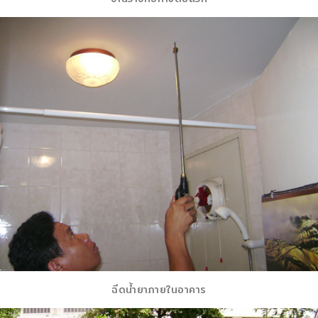
ฉีดน้ำ​ยาภาย​ใน​อาคาร